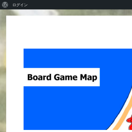
WordPress
ログイン
に
つ
い
て
Board Game Map
ボードゲームレビューサイト Boardgame reviews from Ja