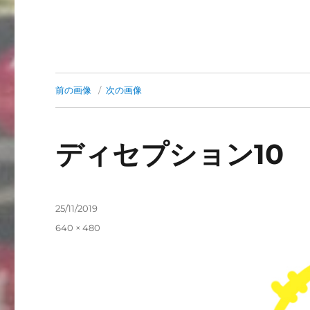
前の画像
次の画像
ディセプション10
投
25/11/2019
稿
フ
640 × 480
日:
ル
サ
イ
ズ