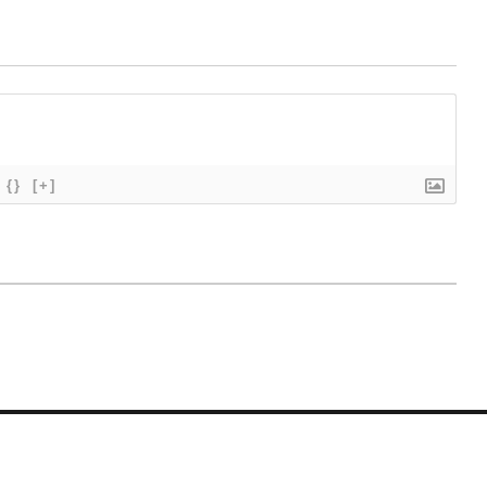
{}
[+]