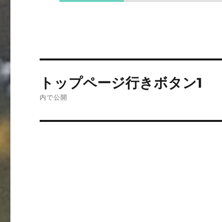
投
トップページ行きボタン1
稿
内で公開
ナ
ビ
ゲ
ー
シ
ョ