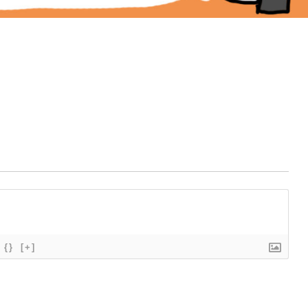
{}
[+]