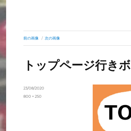
前の画像
次の画像
トップページ行きボ
投
23/08/2020
稿
フ
800 × 250
日:
ル
サ
イ
ズ