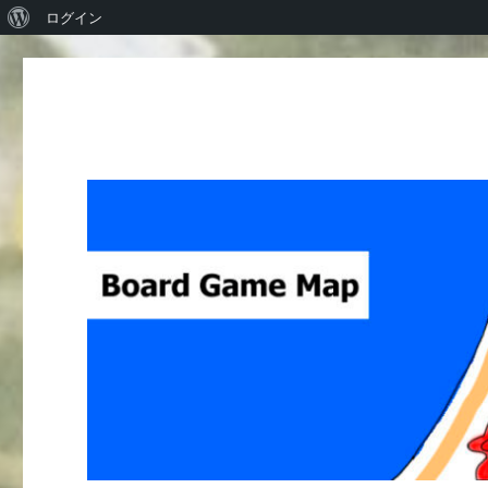
WordPress
ログイン
に
つ
い
て
Board Game Map
ボードゲームレビューサイト Boardgame reviews from Ja