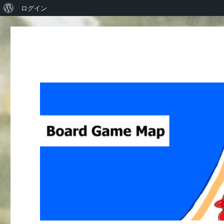
WordPress
ログイン
に
つ
い
て
Board Game Map
ボードゲームレビューサイト Boardgame reviews from Ja