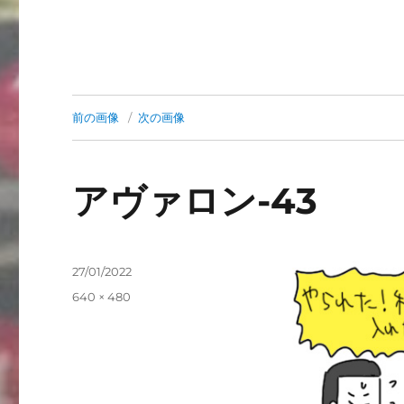
前の画像
次の画像
アヴァロン-43
投
27/01/2022
稿
フ
640 × 480
日:
ル
サ
イ
ズ