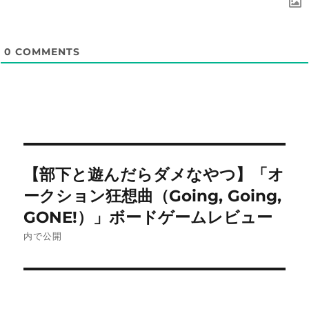
0
COMMENTS
投
【部下と遊んだらダメなやつ】「オ
稿
ークション狂想曲（Going, Going,
ナ
GONE!）」ボードゲームレビュー
内で公開
ビ
ゲ
ー