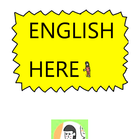
シ
ョ
ン