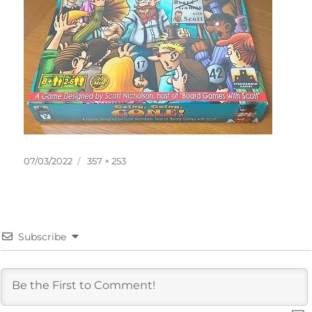
投
フ
07/03/2022
357 × 253
稿
ル
日:
サ
イ
ズ
Subscribe