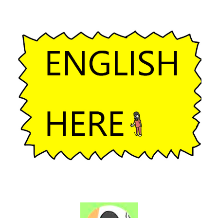
ー
シ
ョ
ン