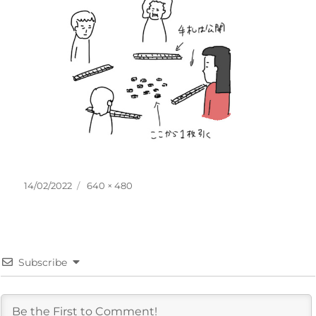
投
フ
14/02/2022
640 × 480
稿
ル
日:
サ
イ
ズ
Subscribe