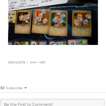
投
フ
06/04/2018
640 × 480
稿
ル
日:
サ
イ
ズ
Subscribe