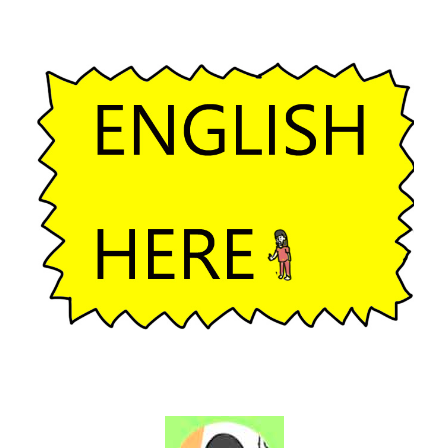
ー
シ
ョ
ン