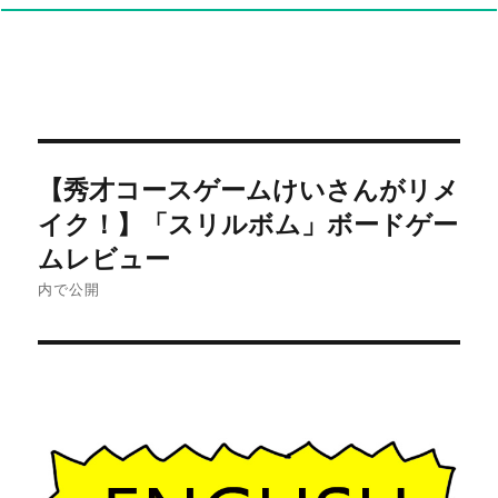
投
【秀才コースゲームけいさんがリメ
稿
イク！】「スリルボム」ボードゲー
ナ
ムレビュー
内で公開
ビ
ゲ
ー
シ
ョ