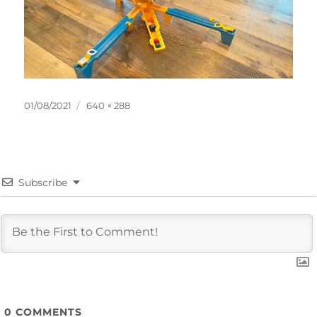
投
フ
01/08/2021
640 × 288
稿
ル
日:
サ
イ
ズ
Subscribe
0
COMMENTS