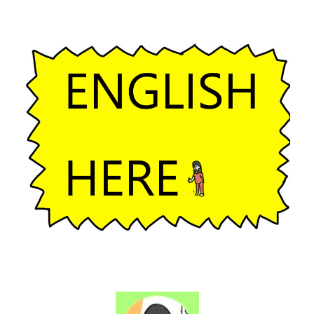
ー
シ
ョ
ン