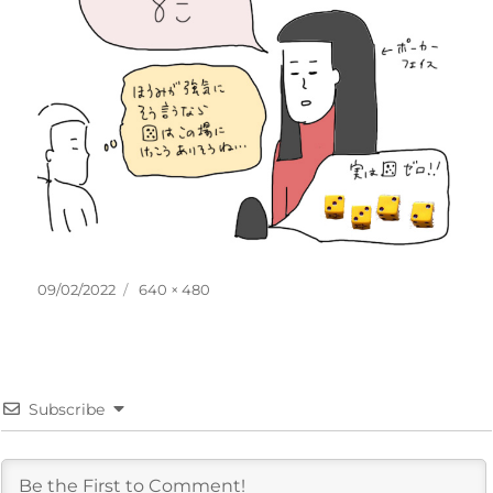
投
フ
09/02/2022
640 × 480
稿
ル
日:
サ
イ
ズ
Subscribe