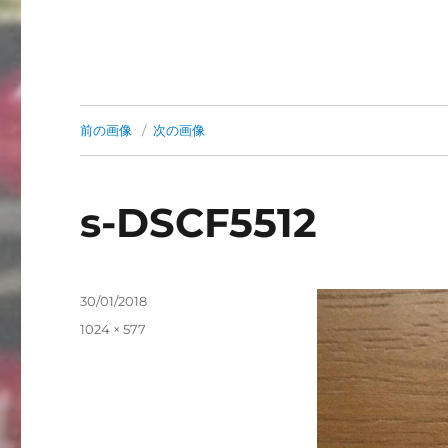
前の画像
次の画像
s-DSCF5512
投
30/01/2018
稿
フ
1024 × 577
日:
ル
サ
イ
ズ