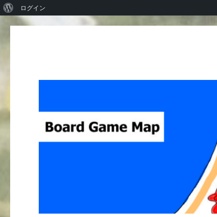
WordPress
ログイン
に
つ
い
て
Board Game Map
ボードゲームレビューサイト Boardgame reviews from Ja