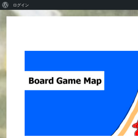
WordPress
ログイン
に
つ
い
て
Board Game Map
ボードゲームレビューサイト Boardgame reviews from Ja