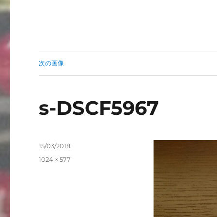
次の画像
s-DSCF5967
投
15/03/2018
稿
フ
1024 × 577
日:
ル
サ
イ
ズ