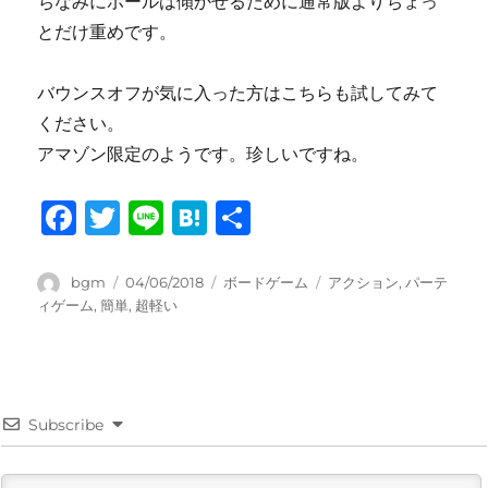
ちなみにボールは傾かせるために通常版よりちょっ
とだけ重めです。
バウンスオフが気に入った方はこちらも試してみて
ください。
アマゾン限定のようです。珍しいですね。
F
T
Li
H
共
a
w
n
at
有
c
it
e
e
投
投
カ
タ
bgm
04/06/2018
ボードゲーム
アクション
,
パーテ
稿
稿
テ
グ
ィゲーム
,
簡単
,
超軽い
e
te
n
者
日:
ゴ
b
r
a
リ
ー
o
o
Subscribe
k