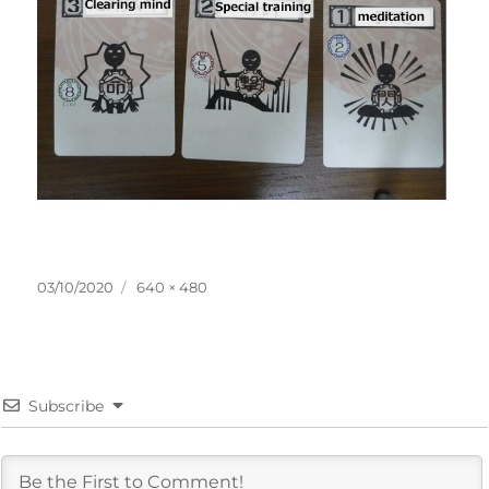
投
フ
03/10/2020
640 × 480
稿
ル
日:
サ
イ
ズ
Subscribe