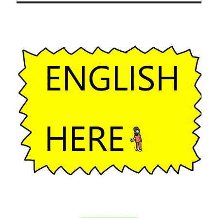
ー
シ
ョ
ン