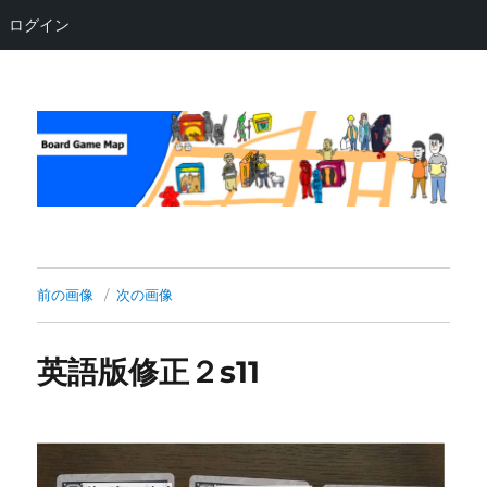
ログイン
Board Game Map
前の画像
次の画像
英語版修正２s11