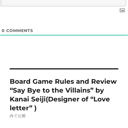
0
COMMENTS
投
Board Game Rules and Review
稿
“Say Bye to the Villains” by
ナ
Kanai Seiji(Designer of “Love
letter” )
ビ
内で公開
ゲ