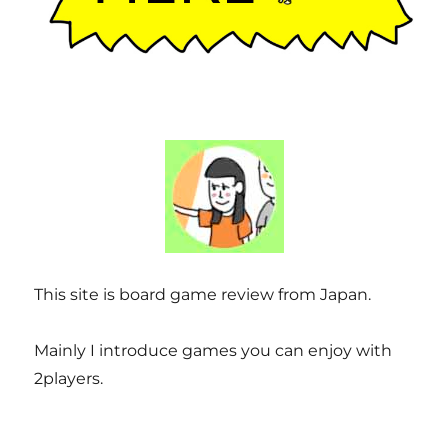
れ
る
っ
て！
同
じ
作
者
の
旧
作
「ユ
グ
ド
This site is board game review from Japan.
ラ
シ
ル」
Mainly I introduce games you can enjoy with
を
2players.
ボ
ー
ド
ゲ