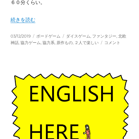
６０分くらい。
"「ユグドラシル年代記(Yggdrasil Chronicle
続きを読む
投
カ
タ
03/12/2019
ボードゲーム
ダイスゲーム
,
ファンタジー
,
北欧
稿
テ
グ
「ユ
神話
,
協力ゲーム
,
協力系
,
原作もの
,
２人で楽しい
コメント
日:
ゴ
グ
リ
ド
ー
ラ
シ
ル
年
代
記
(Yggdrasil
Chronicles)」
が
発
売
さ