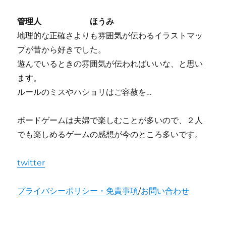
ー
ム
管理人 ほうみ
レ
地理的な正確さよりも雰囲気が伝わるイラストマッ
ビ
プが昔から好きでした。
ュ
ー
遊んでいるときの雰囲気が伝わればいいな、と思い
に
ます。
ルールのミスやハショリはご容赦を…
ボードゲームは夫婦で楽しむことが多いので、２人
でも楽しめるゲームの感想が今のところ多いです。
twitter
プライバシーポリシー・免責事項
/
お問い合わせ