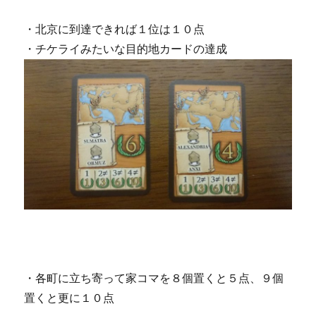
・北京に到達できれば１位は１０点
・チケライみたいな目的地カードの達成
・各町に立ち寄って家コマを８個置くと５点、９個
置くと更に１０点