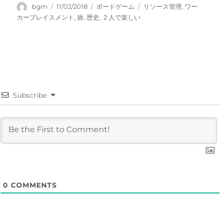
c
it
e
e
投
投
カ
タ
bgm
11/02/2018
ボードゲーム
リソース管理
,
ワー
稿
稿
テ
グ
カープレイスメント
,
旅
,
歴史
,
２人で楽しい
e
te
n
者
日:
ゴ
b
r
a
リ
ー
o
o
k
Subscribe
0
COMMENTS