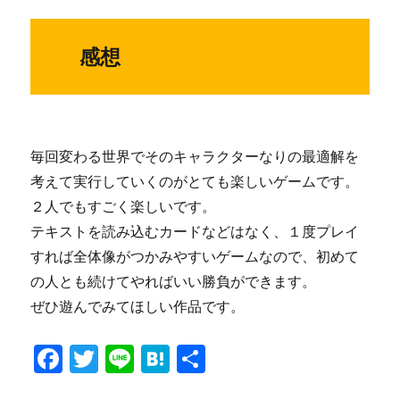
感想
毎回変わる世界でそのキャラクターなりの最適解を
考えて実行していくのがとても楽しいゲームです。
２人でもすごく楽しいです。
テキストを読み込むカードなどはなく、１度プレイ
すれば全体像がつかみやすいゲームなので、初めて
の人とも続けてやればいい勝負ができます。
ぜひ遊んでみてほしい作品です。
F
T
Li
H
共
a
w
n
at
有