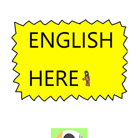
ー
シ
ョ
ン