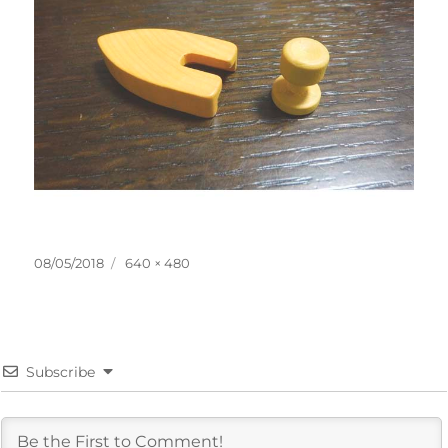
投
フ
08/05/2018
640 × 480
稿
ル
日:
サ
イ
ズ
Subscribe