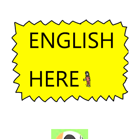
ー
シ
ョ
ン