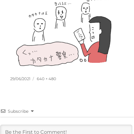
投
フ
29/06/2021
640 × 480
稿
ル
日:
サ
イ
ズ
Subscribe