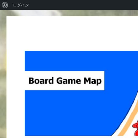
WordPress
ログイン
に
つ
い
て
Board Game Map
ボードゲームレビューサイト Boardgame reviews from Ja