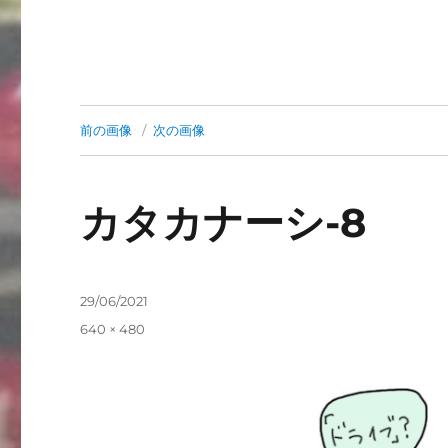
前の画像
次の画像
カタカナーシ-8
投
29/06/2021
稿
フ
640 × 480
日:
ル
サ
イ
ズ