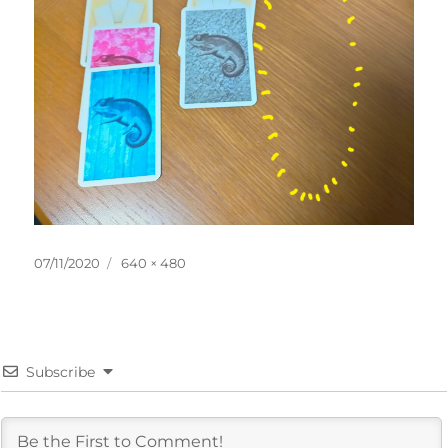
投
フ
07/11/2020
640 × 480
稿
ル
日:
サ
イ
ズ
Subscribe