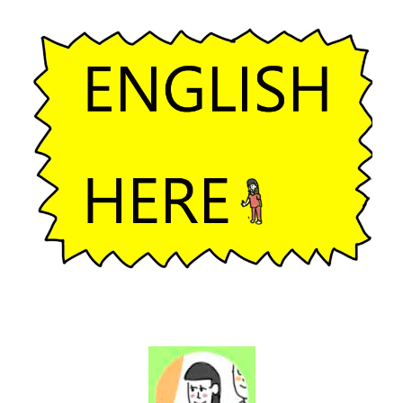
ー
シ
ョ
ン