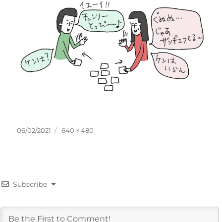
投
フ
06/02/2021
640 × 480
稿
ル
日:
サ
イ
ズ
Subscribe