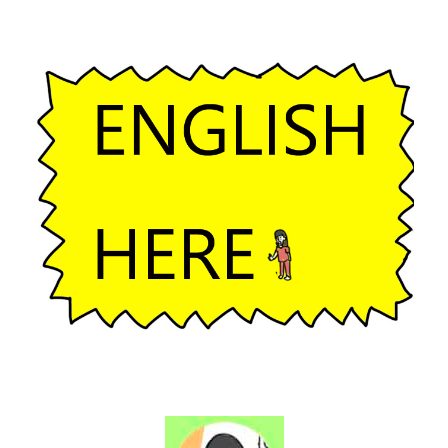
ー
シ
ョ
ン