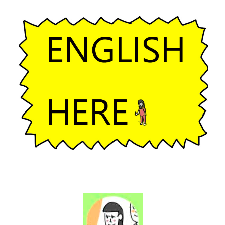
ー
シ
ョ
ン