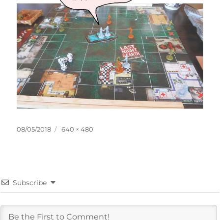
投
フ
08/05/2018
640 × 480
稿
ル
日:
サ
イ
ズ
Subscribe