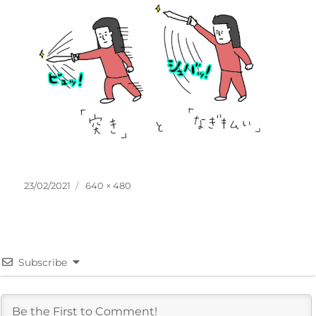
投
フ
23/02/2021
640 × 480
稿
ル
日:
サ
イ
ズ
Subscribe