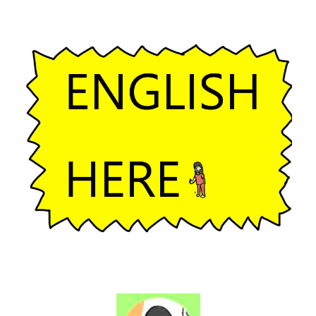
ー
シ
ョ
ン