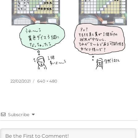
投
フ
22/02/2021
640 × 480
稿
ル
日:
サ
イ
ズ
Subscribe