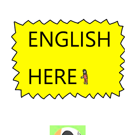
ー
シ
ョ
ン