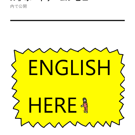
内で公開
ビ
ゲ
ー
シ
ョ
ン