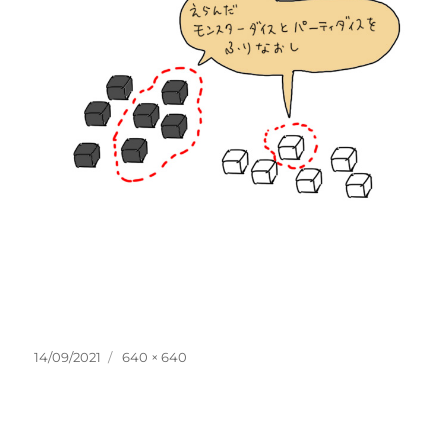
投
フ
14/09/2021
640 × 640
稿
ル
日:
サ
イ
ズ