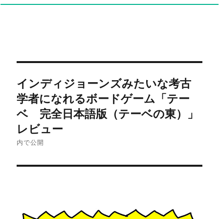
投
インディジョーンズみたいな考古
稿
学者になれるボードゲーム「テー
ナ
ベ 完全日本語版（テーベの東）」
レビュー
ビ
内で公開
ゲ
ー
シ
ョ