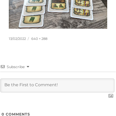
投
フ
13/02/2022
640 × 288
稿
ル
日:
サ
イ
ズ
Subscribe
0
COMMENTS