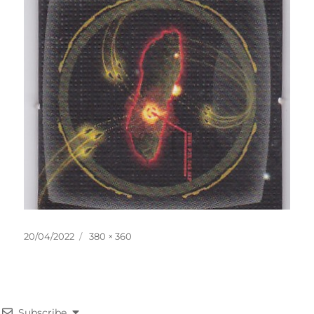
投
フ
20/04/2022
380 × 360
稿
ル
日:
サ
イ
ズ
Subscribe