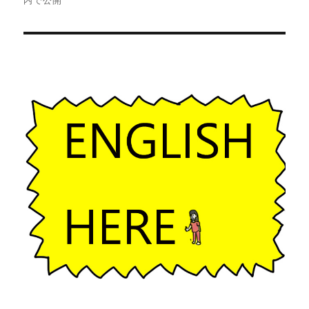
内で公開
ビ
ゲ
ー
シ
ョ
ン