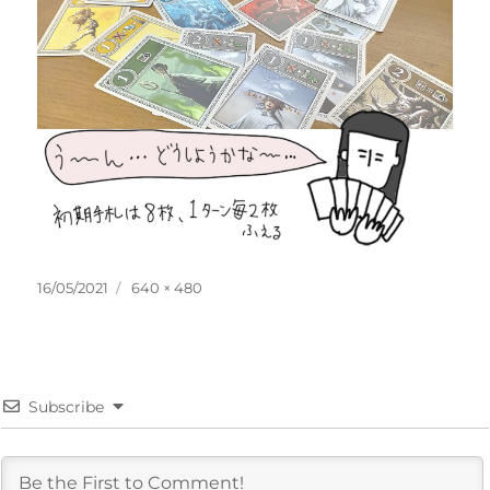
投
フ
16/05/2021
640 × 480
稿
ル
日:
サ
イ
ズ
Subscribe