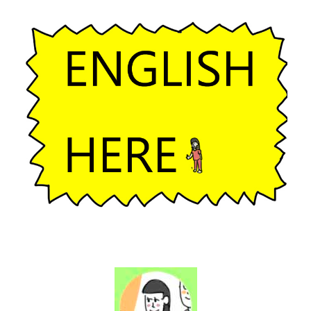
ー
シ
ョ
ン