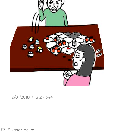
投
フ
19/01/2018
312 × 344
稿
ル
日:
サ
イ
ズ
Subscribe