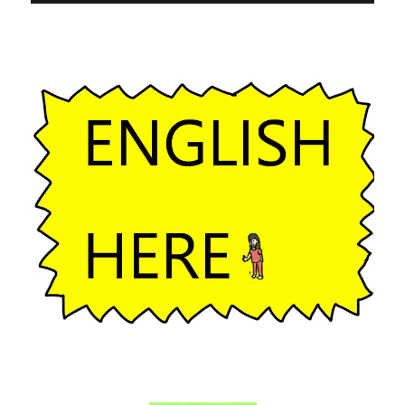
ゲ
ー
シ
ョ
ン