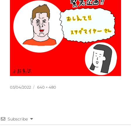
投
フ
03/04/2022
640 × 480
稿
ル
日:
サ
イ
ズ
Subscribe