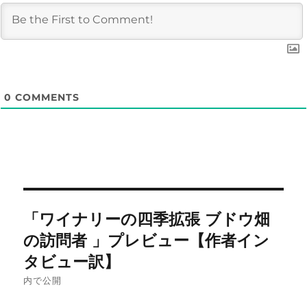
0
COMMENTS
投
「ワイナリーの四季拡張 ブドウ畑
稿
の訪問者 」プレビュー【作者イン
ナ
タビュー訳】
内で公開
ビ