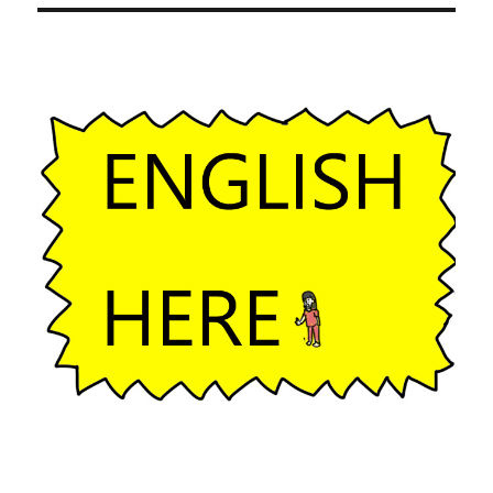
ゲ
ー
シ
ョ
ン