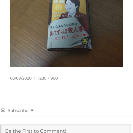
投
フ
03/09/2020
1280 × 960
稿
ル
日:
サ
イ
ズ
Subscribe