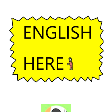
ー
シ
ョ
ン