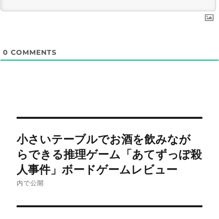
0
COMMENTS
投
小さいテーブルでお酒を飲みなが
稿
らできる推理ゲーム「あてずっぽ殺
ナ
人事件」ボードゲームレビュー
内で公開
ビ
ゲ