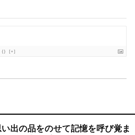
{}
[+]
思い出の品をのせて記憶を呼び覚ま