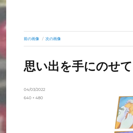
前の画像
次の画像
思い出を手にのせて
投
04/03/2022
稿
フ
640 × 480
日:
ル
サ
イ
ズ