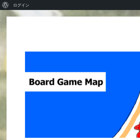
WordPress
ログイン
に
つ
い
て
Board Game Map
ボードゲームレビューサイト Boardgame reviews from Ja