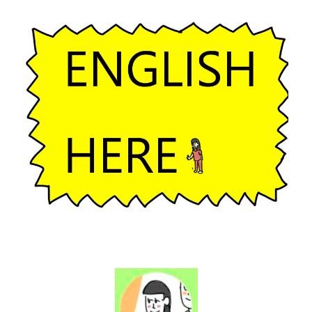
ー
シ
ョ
ン