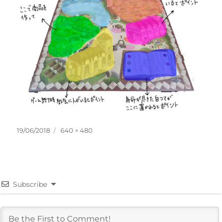
投
フ
19/06/2018
640 × 480
稿
ル
日:
サ
イ
ズ
Subscribe