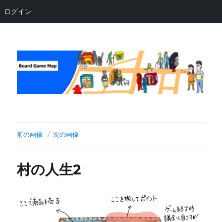
ログイン
Board Game Map
前の画像
次の画像
村の人生2