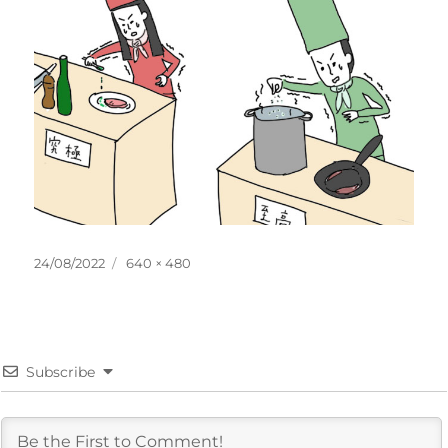
投
フ
24/08/2022
640 × 480
稿
ル
日:
サ
イ
ズ
Subscribe