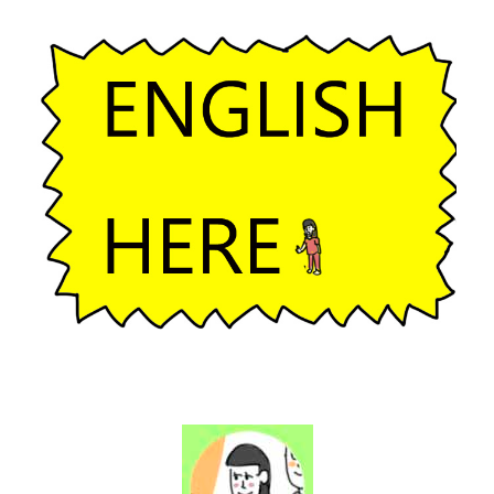
ー
シ
ョ
ン