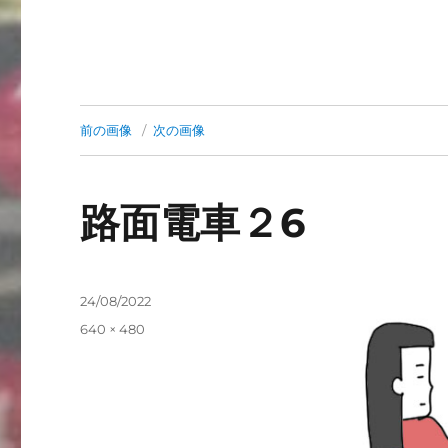
前の画像
次の画像
路面電車２6
投
24/08/2022
稿
フ
640 × 480
日:
ル
サ
イ
ズ