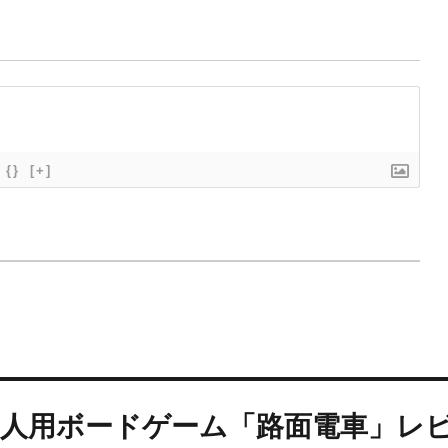
{}
[+]
2人用ボードゲーム「路面電車」レ