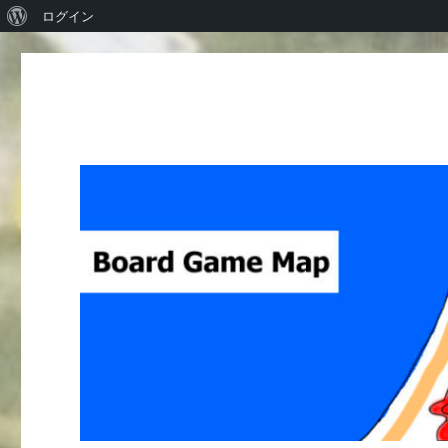
WordPress
ログイン
に
つ
い
て
Board Game Map
ボードゲームレビューサイト Boardgame reviews from Ja