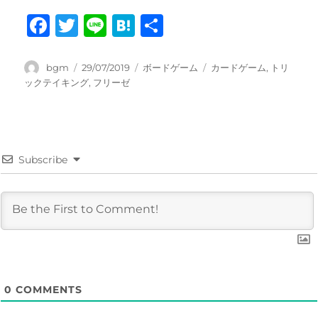
F
T
Li
H
共
a
w
n
at
有
c
it
e
e
投
投
カ
タ
bgm
29/07/2019
ボードゲーム
カードゲーム
,
トリ
稿
稿
テ
グ
ックテイキング
,
フリーゼ
e
te
n
者
日:
ゴ
b
r
a
リ
ー
o
o
Subscribe
k
0
COMMENTS