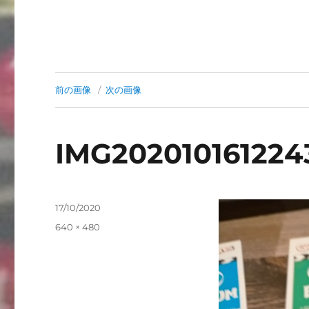
前の画像
次の画像
IMG202010161224
投
17/10/2020
稿
フ
640 × 480
日:
ル
サ
イ
ズ