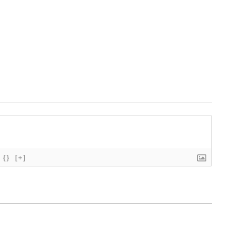
{}
[+]