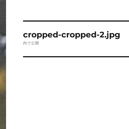
投
cropped-cropped-2.jpg
稿
内で公開
ナ
ビ
ゲ
ー
シ
ョ
ン