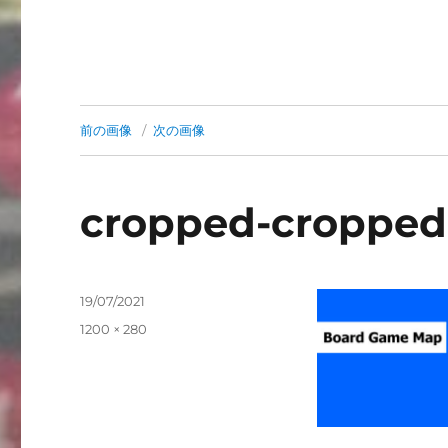
前の画像
次の画像
cropped-cropped
投
19/07/2021
稿
フ
1200 × 280
日:
ル
サ
イ
ズ