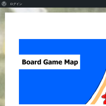
WordPress
ログイン
に
つ
い
て
Board Game Map
ボードゲームレビューサイト Boardgame reviews from Ja