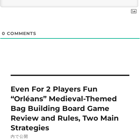
0
COMMENTS
投
Even For 2 Players Fun
稿
“Orléans” Medieval-Themed
ナ
Bag Building Board Game
Review and Rules, Two Main
ビ
Strategies
ゲ
内で公開