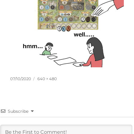
投
フ
07/10/2020
640 × 480
稿
ル
日:
サ
イ
ズ
Subscribe