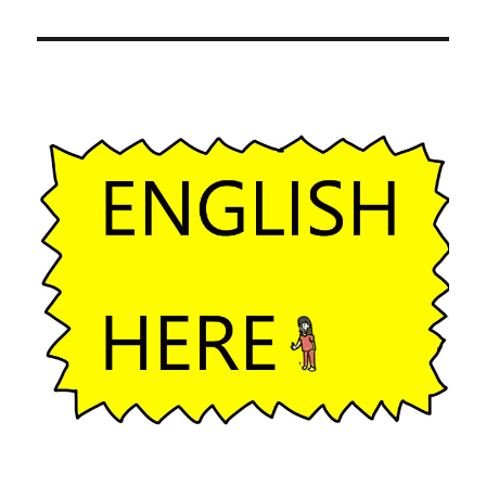
ー
シ
ョ
ン