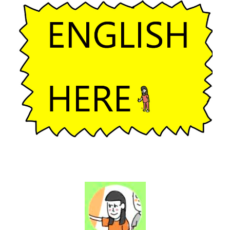
ー
シ
ョ
ン