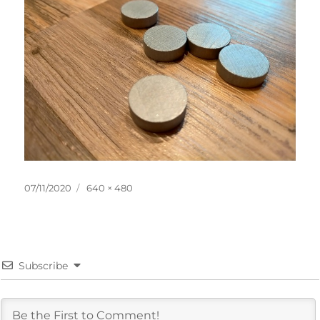
投
フ
07/11/2020
640 × 480
稿
ル
日:
サ
イ
ズ
Subscribe