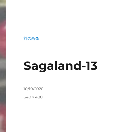
前の画像
Sagaland-13
投
10/10/2020
稿
フ
640 × 480
日:
ル
サ
イ
ズ