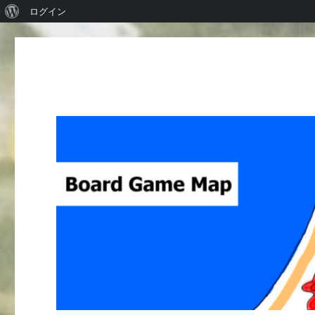
WordPress
ログイン
に
つ
い
て
Board Game Map
ボードゲームレビューサイト Boardgame reviews from Ja