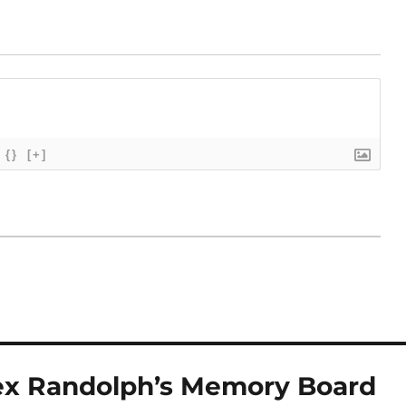
{}
[+]
Alex Randolph’s Memory Board