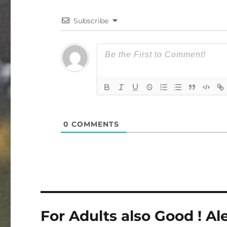
Subscribe
0
COMMENTS
投
For Adults also Good ! 
稿