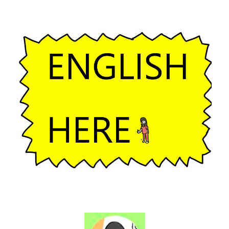
ー
シ
ョ
ン