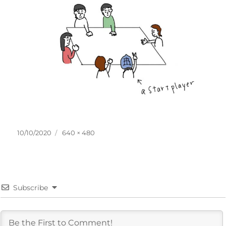
投
フ
10/10/2020
640 × 480
稿
ル
日:
サ
イ
ズ
Subscribe