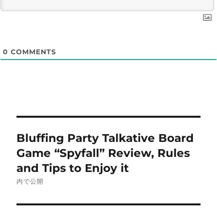
0
COMMENTS
投
Bluffing Party Talkative Board
稿
Game “Spyfall” Review, Rules
ナ
and Tips to Enjoy it
内で公開
ビ
ゲ