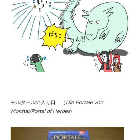
ッ
テ
ィ
ン
ガ
ム」
ボ
ー
ド
ゲ
ー
ム
レ
ビ
ュ
ー
モルタールの入り口 （
Die Portale von
に
Molthar/Portal of Heroes
)