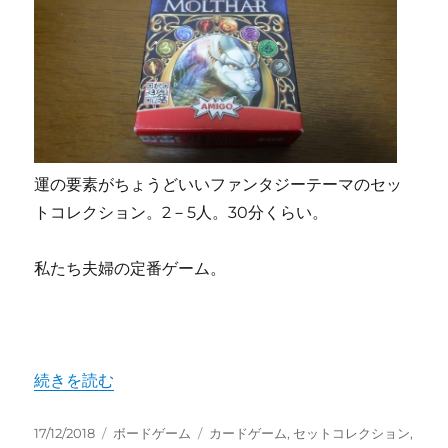
運の要素がちょうどいいファンタジーテーマのセッ
トコレクション。2－5人。30分くらい。
私たち夫婦の定番ゲーム。
"夫婦、カップル、何度も遊ぶ２人におすすめ「モルタール
続きを読む
投
カ
タ
17/12/2018
ボードゲーム
カードゲーム
,
セットコレクション
,