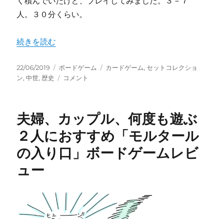
く積んでいたけど、プレイしてみました。３－７
人。３０分くらい。
"王道に従う？それとも無視する？「ノッティンガム」ボー
続きを読む
投
カ
タ
22/06/2019
ボードゲーム
カードゲーム
,
セットコレクショ
稿
テ
王
グ
ン
,
中世
,
歴史
コメント
日:
ゴ
道
リ
に
ー
従
夫婦、カップル、何度も遊ぶ
う？
そ
２人におすすめ「モルタール
れ
の入り口」ボードゲームレビ
と
も
ュー
無
視
す
る？
「ノ