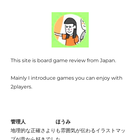
い
「Ｃ
Ｖ
履
歴
書」
ボ
ー
ド
This site is board game review from Japan.
ゲ
ー
ム
Mainly I introduce games you can enjoy with
レ
2players.
ビ
ュ
ー
に
管理人 ほうみ
地理的な正確さよりも雰囲気が伝わるイラストマッ
プが昔から好きでした。