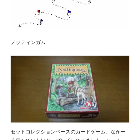
想
曲
（Going,
Going,
GONE!）」
ボ
ー
ノッティンガム
ド
ゲ
ー
ム
レ
ビ
ュ
ー
に
セットコレクションベースのカードゲーム。ながー