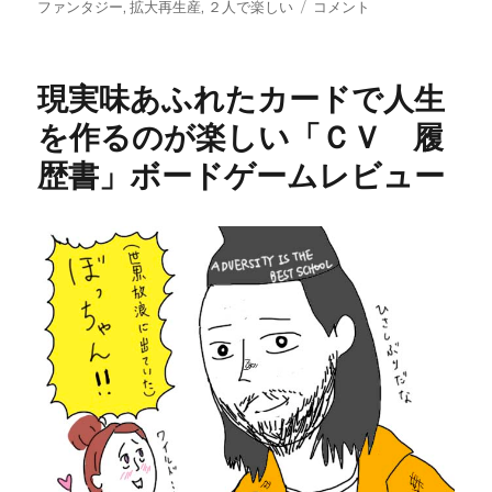
稿
テ
グ
夫
ファンタジー
,
拡大再生産
,
２人で楽しい
コメント
日:
ゴ
婦、
リ
カ
ー
ッ
現実味あふれたカードで人生
プ
ル、
を作るのが楽しい「ＣＶ 履
何
歴書」ボードゲームレビュー
度
も
遊
ぶ
２
人
に
お
す
す
め
「モ
ル
タ
ー