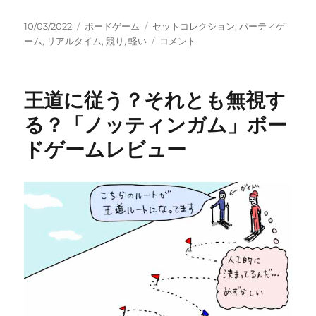
投
カ
タ
10/03/2022
ボードゲーム
セットコレクション
,
パーティゲ
稿
テ
グ
【部
ーム
,
リアルタイム
,
競り
,
軽い
コメント
日:
ゴ
下
リ
と
ー
遊
王道に従う？それとも無視す
ん
だ
る？「ノッティンガム」ボー
ら
ドゲームレビュー
ダ
メ
な
や
つ】
「オ
ー
ク
シ
ョ
ン
狂