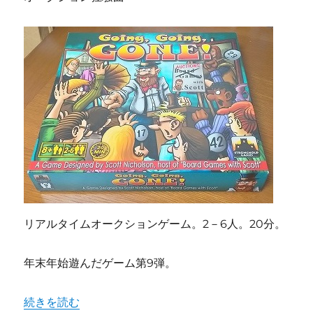
リアルタイムオークションゲーム。2－6人。20分。
年末年始遊んだゲーム第9弾。
"【部下と遊んだらダメなやつ】「オークション狂想曲（Going
続きを読む