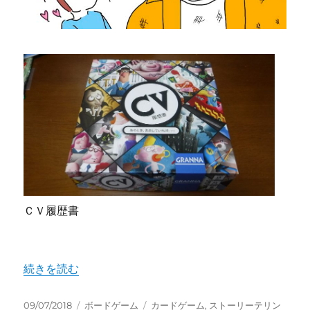
ル
の
入
り
口」
ボ
ー
ド
ゲ
ー
ム
レ
ビ
ュ
ＣＶ履歴書
ー
に
"現実味あふれたカードで人生を作るのが楽しい「ＣＶ 履
続きを読む
投
カ
タ
09/07/2018
ボードゲーム
カードゲーム
,
ストーリーテリン