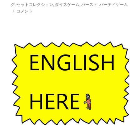
稿
テ
グ
グ
,
セットコレクション
,
ダイスゲーム
,
バースト
,
パーティゲーム
日:
現
ゴ
コメント
実
リ
味
ー
あ
ふ
れ
た
カ
ー
ド
で
人
生
を
作
る
の
が
楽
し