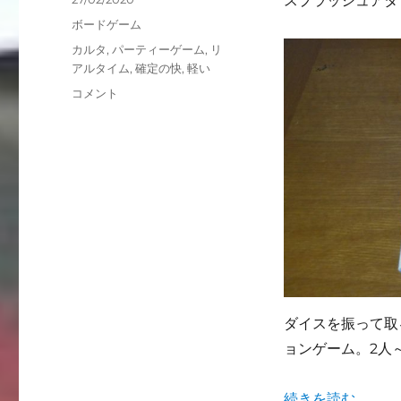
スプラッシュアタ
稿
カ
ボードゲーム
日:
テ
タ
カルタ
,
パーティーゲーム
,
リ
ゴ
グ
アルタイム
,
確定の快
,
軽い
リ
切
コメント
ー
り
捨
て
の
思
考
回
路
が
カ
ギ！
カ
ダイスを振って取
ル
ョンゲーム。2人
タ
系
ボ
"切り捨ての思考
続きを読む