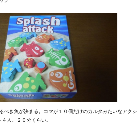
ック
るべき魚が決まる。コマが１０個だけのカルタみたいなアクシ
～４人。２０分くらい。
回路がカギ！カルタ系ボードゲーム「スプラッシュアタック」レビ