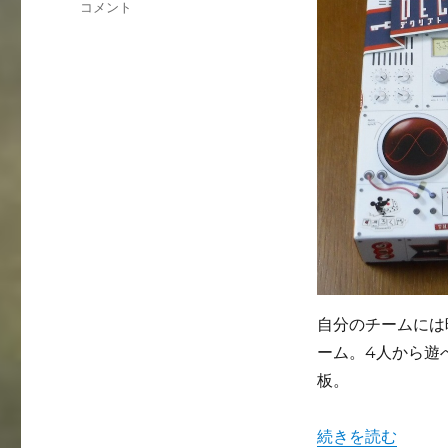
傑
コメント
ー
作
ワ
ー
ド
ゲ
ー
ム
「デ
ク
リ
プ
ト」
ボ
ー
ド
自分のチームには
ゲ
ーム。4人から遊
ー
板。
ム
レ
ビ
"傑作ワードゲー
続きを読む
ュ