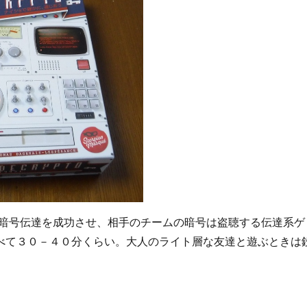
暗号伝達を成功させ、相手のチームの暗号は盗聴する伝達系ゲ
べて３０－４０分くらい。大人のライト層な友達と遊ぶときは
ム「デクリプト」ボードゲームレビュー" の