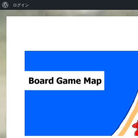
WordPress
ログイン
に
つ
い
て
Board Game Map
ボードゲームレビューサイト Boardgame reviews from Ja