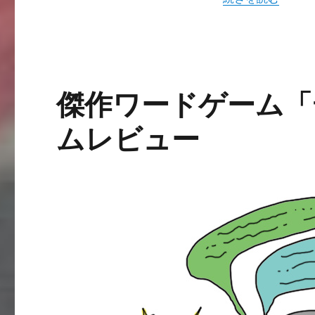
ー
ド
ゲ
ー
ム
「ス
傑作ワードゲーム「
プ
ラ
ッ
ムレビュー
シ
ュ
ア
タ
ッ
ク」
レ
ビ
ュ
ー
に