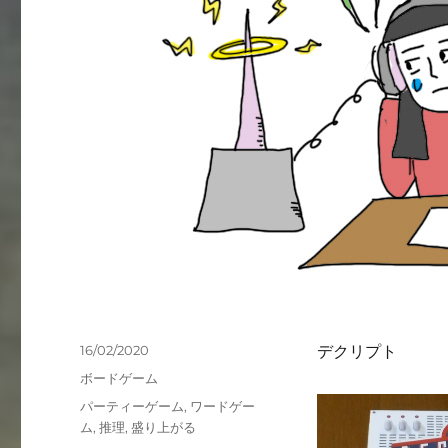
投
16/02/2020
デクリプト
稿
カ
ボードゲーム
日:
テ
タ
パーティーゲーム
,
ワードゲー
ゴ
グ
ム
,
推理
,
盛り上がる
リ